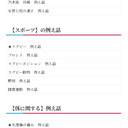
乃木坂 将棋 例え話
永世七冠の凄さ 例え話
【スポーツ】の例え話
★ラグビー 例え話
プロレス 例え話
ラグビーポジション 例え話
ラグビー動物 例え話
野球 例え話
随意運動 例え話
【体に関する】例え話
★生理痛の痛み 例え話