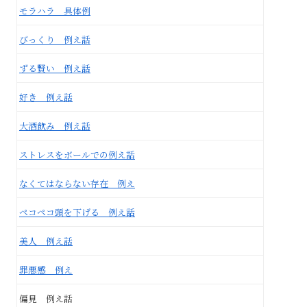
モラハラ 具体例
びっくり 例え話
ずる賢い 例え話
好き 例え話
大酒飲み 例え話
ストレスをボールでの例え話
なくてはならない存在 例え
ペコペコ頭を下げる 例え話
美人 例え話
罪悪感 例え
偏見 例え話